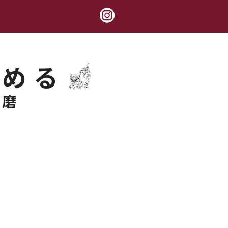
極める
錬磨