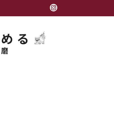
極める
錬磨