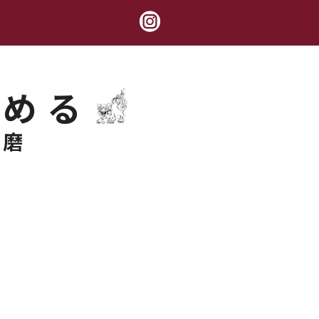
極める
錬磨