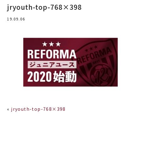
jryouth-top-768×398
19.09.06
«
jryouth-top-768×398