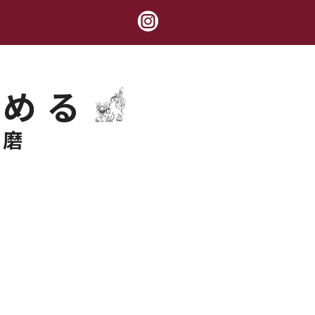
極める
錬磨