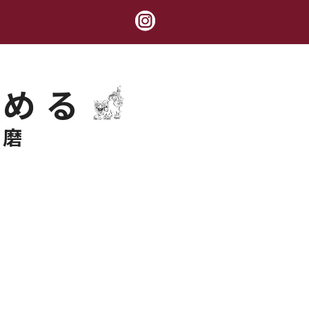
極める
錬磨