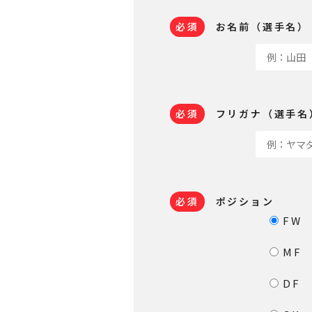
必須
お名前（選手名）
必須
フリガナ（選手名
必須
ポジション
FW
MF
DF