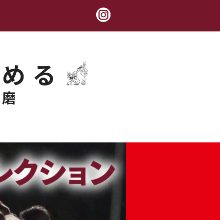
極める
錬磨