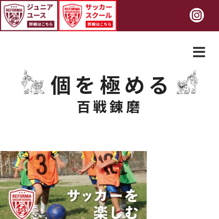
個を極める
百戦錬磨