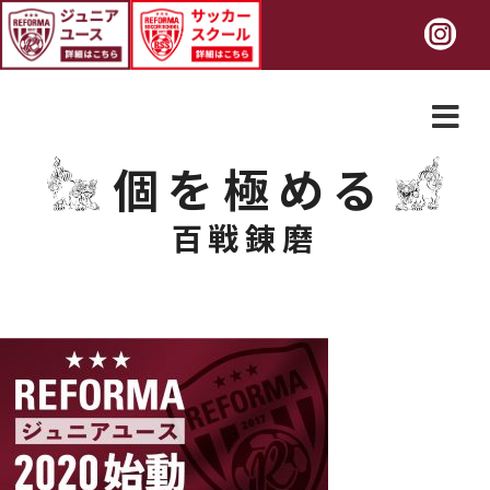
個を極める
百戦錬磨