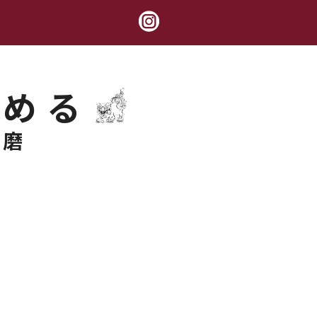
極める
錬磨